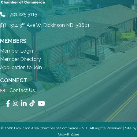
701.225.5115
phone
rd
314 3
Ave W, Dickinson ND, 58601
location
MEMBERS
Member Login
Member Directory
Application to Join
CONNECT
Contact Us
email
Facebook
Instagram
LinkedIn
TikTok
YouTube
©
2026
Dickinson Area Chamber of Commerce - ND.
All Rights Reserved | Site by
GrowthZone